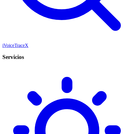
iVoiceTraceX
Servicios