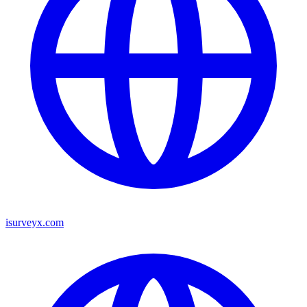
isurveyx.com