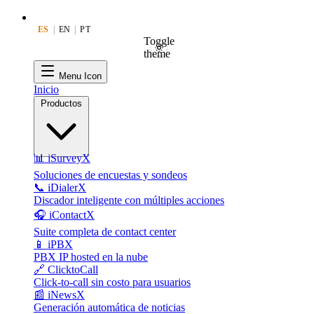
ES
|
EN
|
PT
Toggle
theme
Menu Icon
Inicio
Productos
📊 iSurveyX
Soluciones de encuestas y sondeos
📞 iDialerX
Discador inteligente con múltiples acciones
🎧 iContactX
Suite completa de contact center
📱 iPBX
PBX IP hosted en la nube
🔗 ClicktoCall
Click-to-call sin costo para usuarios
📰 iNewsX
Generación automática de noticias