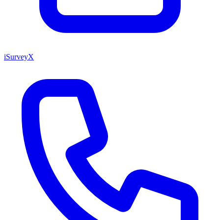
iSurveyX