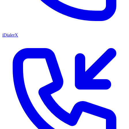
iDialerX