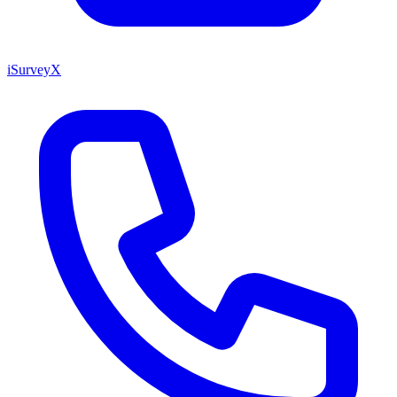
iSurveyX