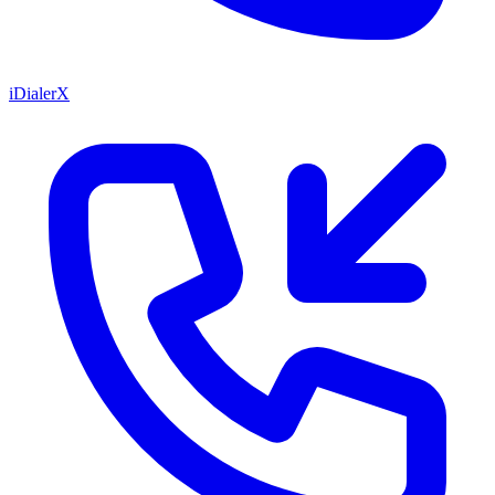
iDialerX