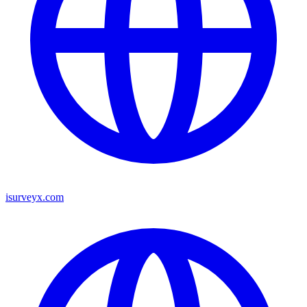
isurveyx.com