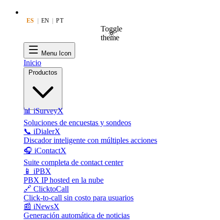
ES
|
EN
|
PT
Toggle
theme
Menu Icon
Inicio
Productos
📊 iSurveyX
Soluciones de encuestas y sondeos
📞 iDialerX
Discador inteligente con múltiples acciones
🎧 iContactX
Suite completa de contact center
📱 iPBX
PBX IP hosted en la nube
🔗 ClicktoCall
Click-to-call sin costo para usuarios
📰 iNewsX
Generación automática de noticias