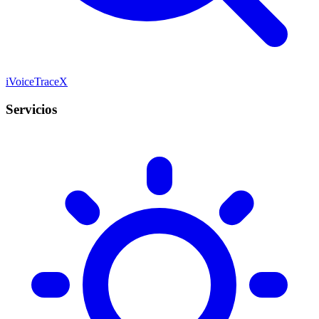
iVoiceTraceX
Servicios