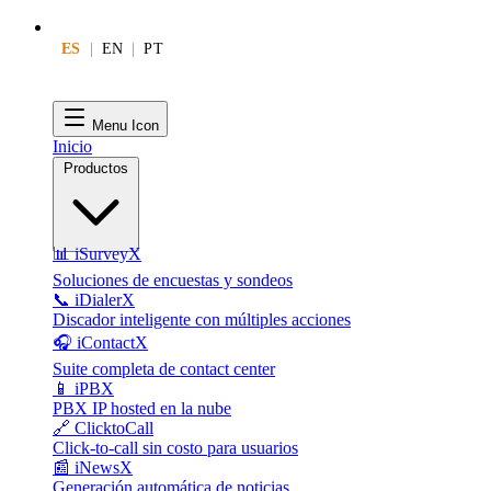
ES
|
EN
|
PT
Menu Icon
Inicio
Productos
📊 iSurveyX
Soluciones de encuestas y sondeos
📞 iDialerX
Discador inteligente con múltiples acciones
🎧 iContactX
Suite completa de contact center
📱 iPBX
PBX IP hosted en la nube
🔗 ClicktoCall
Click-to-call sin costo para usuarios
📰 iNewsX
Generación automática de noticias