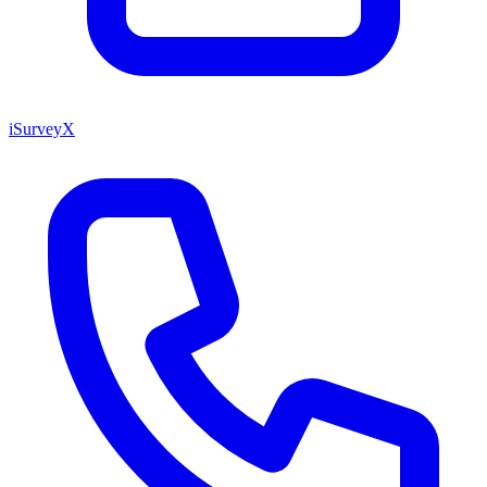
iSurveyX