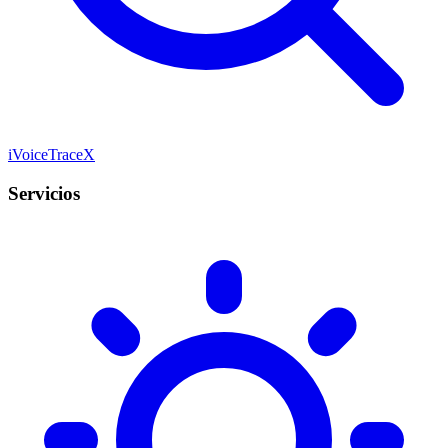
iVoiceTraceX
Servicios