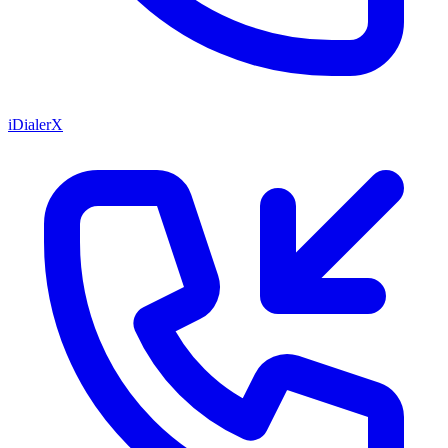
iDialerX