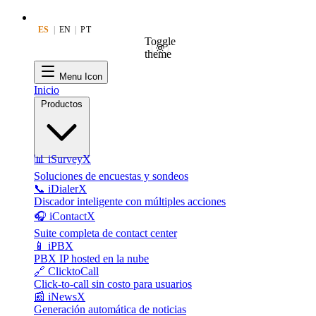
ES
|
EN
|
PT
Toggle
theme
Menu Icon
Inicio
Productos
📊 iSurveyX
Soluciones de encuestas y sondeos
📞 iDialerX
Discador inteligente con múltiples acciones
🎧 iContactX
Suite completa de contact center
📱 iPBX
PBX IP hosted en la nube
🔗 ClicktoCall
Click-to-call sin costo para usuarios
📰 iNewsX
Generación automática de noticias